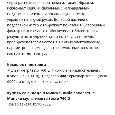
через распознавание разъема и, таким образом,
ти материалов
исключает ошибки связанные с неправильным
подключением измерительных щупов. Легко
управляется одной рукой. Большой дисплей с
подсветкой четко отображает показания. Встроенный
ления
фильтр нижних частот обеспечивает более точные
результаты измерений двигателей, управляемых
преобразователем частоты. Помимо электрических
олютного давления
параметров с помощью этого мультиметра можно
измерять температуру.
коллекторы
Комплект поставки
Мультиметр testo 760-2, 1 комплект измерительных
щупов (0590 0010), 1 адаптер для термопар типа K (0590
0002), инструкция по эксплуатации.
ем ВКВ
Купить со склада в Минске, либо заказать в
Минске мультиметр testo 760-2
торинг данных
Номер заказа: 0590 7602