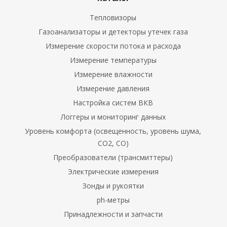
Тепловизоры
Газоанализаторы и детекторы утечек газа
ли
Измерение скорости потока и расхода
)
Измерение температуры
измерительные
Измерение влажности
о давления
Измерение давления
Настройка систем ВКВ
измерительные
Логгеры и мониторинг данных
Уровень комфорта (освещенность, уровень шума,
измерительные
CO2, CO)
ности
Преобразователи (трансмиттеры)
Электрические измерения
оздуха
Зонды и рукоятки
 измерения
ph-метры
Принадлежности и запчасти
ры