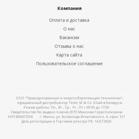
Компания
Оплата и доставка
е клещи
О нас
Вакансии
ки
Отзывы о нас
Карта сайта
ды
Пользовательское соглашение
обогреваемой
крыльчаткой
ООО "Природоохранные и энергосберегающие технологии",
официальный дистрибьютор Testo SE & Co. KGaA в Беларуси
Режим работы:
Пн , Вт , Ср , Чт , Пт c 09:00 до 17:00
Свидетельство No выдано 6 июня 2019 Минским Горисполкомом
УНП 800007034
г. Минск, ул. Всеволода Игнатовского, 4, офис 121
орта
Дата регистрации в Торговом реестре РБ: 16.07.2020
 воздуха