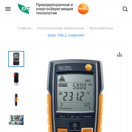
menu
Главная
Электрические измерения
Мультиметры
testo 760-2, комплект
ры и детекторы
ля дымовых газов
о числа
газа
ости потока и
го расхода воздуха