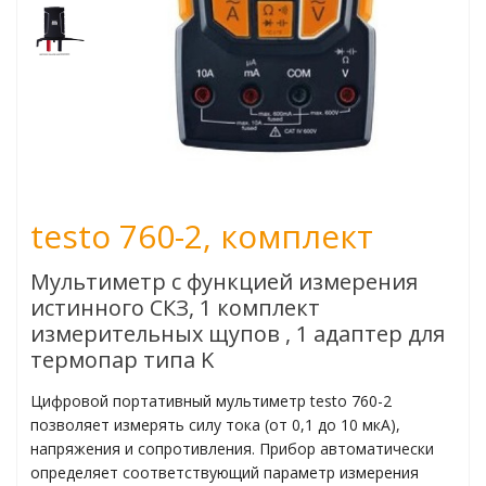
ьчаткой
пературы
огоканальные
testo 760-2, комплект
мометры
Мультиметр с функцией измерения
атуры поверхности
истинного СКЗ, 1 комплект
измерительных щупов , 1 адаптер для
туры в различных
термопар типа K
Цифровой портативный мультиметр testo 760-2
позволяет измерять силу тока (от 0,1 до 10 мкА),
напряжения и сопротивления. Прибор автоматически
жности
определяет соответствующий параметр измерения