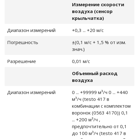
Измерение скорости
воздуха (сенсор
крыльчатка)
е клещи
Диапазон измерений
+0,3 ... +20 м/с
ки
Погрешность
±(0,1 м/с + 1,5 % от изм.
знач.)
ды
Разрешение
0,01 м/с
обогреваемой
Объемный расход
воздуха
крыльчаткой
Диапазон измерений
0 ... +99999 м³/ч 0 ... +440
м³/ч (testo 417 в
комбинации с комплектом
воронок (0563 4170)) 0,1
... +200 м³/ч ,
орта
предпочтительно от 0,1
до 100 м³/ч (testo 417 в
 воздуха