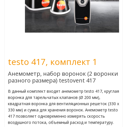
ьчаткой
пературы
огоканальные
testo 417, комплект 1
мометры
Анемометр, набор воронок (2 воронки
атуры поверхности
разного размера) testovent 417
туры в различных
В данный комплект входят
анемометр testo 417, круглая
воронка для тарельчатых клапанов (Ø 200 мм),
квадратная воронка для вентиляционных решеток (330 x
330 мм) и сумка для хранения воронок.
Анемометр testo
417 позволяет одновременно измерять скорость
жности
воздушного потока, объемный расход и температуру.