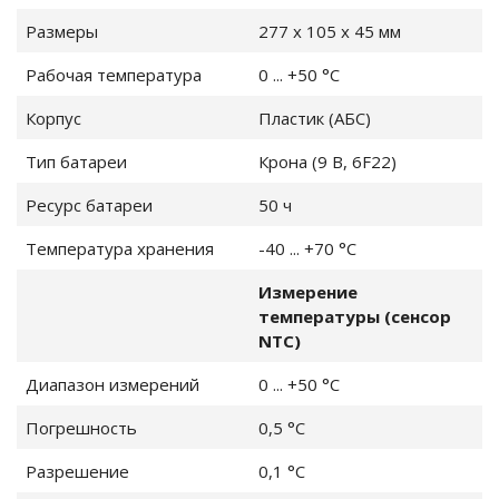
Размеры
277 x 105 x 45 мм
Рабочая температура
0 ... +50 °C
ли
)
Корпус
Пластик (АБС)
измерительные
Тип батареи
Крона (9 В, 6F22)
о давления
Ресурс батареи
50 ч
измерительные
Температура хранения
-40 ... +70 °C
Измерение
измерительные
температуры (сенсор
ности
NTC)
оздуха
Диапазон измерений
0 ... +50 °C
Погрешность
0,5 °C
 измерения
Разрешение
0,1 °C
ры