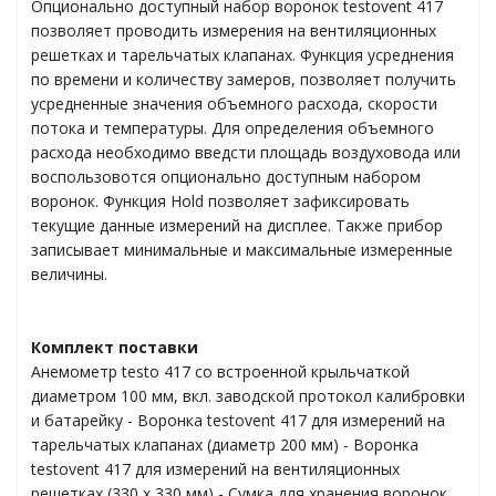
Опционально доступный набор воронок testovent 417
ти материалов
позволяет проводить измерения на вентиляционных
решетках и тарельчатых клапанах. Функция усреднения
по времени и количеству замеров, позволяет получить
усредненные значения объемного расхода, скорости
ления
потока и температуры. Для определения объемного
расхода необходимо введсти площадь воздуховода или
воспользовотся опционально доступным набором
олютного давления
воронок. Функция Hold позволяет зафиксировать
текущие данные измерений на дисплее. Также прибор
коллекторы
записывает минимальные и максимальные измеренные
величины.
Комплект поставки
Анемометр testo 417 со встроенной крыльчаткой
ем ВКВ
диаметром 100 мм, вкл. заводской протокол калибровки
и батарейку - Воронка testovent 417 для измерений на
тарельчатых клапанах (диаметр 200 мм) - Воронка
торинг данных
testovent 417 для измерений на вентиляционных
решетках (330 x 330 мм) - Сумка для хранения воронок.