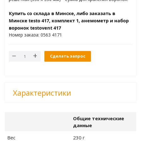
ры и влажности
Купить со склада в Минске, либо заказать в
ённости и УФ
Минске testo 417, комплект 1, анемометр и набор
воронок testovent 417
Номер заказа: 0563 4171
еры для
Сделать запрос
одной передачей
рта
 уровень шума,
Характеристики
Общие технические
2
данные
оскопы
Вес
230 г