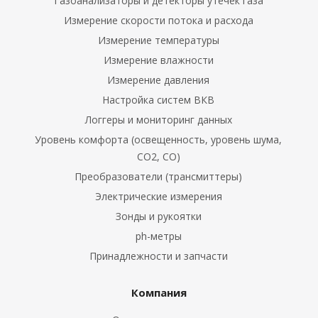
Газоанализаторы и детекторы утечек газа
Измерение скорости потока и расхода
Измерение температуры
Измерение влажности
Измерение давления
Настройка систем ВКВ
Логгеры и мониторинг данных
Уровень комфорта (освещенность, уровень шума,
CO2, CO)
печение
Преобразователи (трансмиттеры)
Электрические измерения
Зонды и рукоятки
ейны
ph-метры
Принадлежности и запчасти
Компания