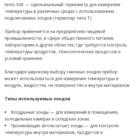
ры и влажности
testo 926 — одноканальный термометр для измерения
температуры в различных средах с использованием
ённости и УФ
подключаемых зондов (термопар типа T).
Прибор применяется на предприятиях пищевой
еры для
промышленности, в сфере общественного питания,
лабораториях и других областях, где требуется контроль
температуры продуктов, технологических процессов и
одной передачей
условий хранения.
Благодаря широкому выбору сменных зондов прибор
рта
может использоваться для измерения температуры в
 уровень шума,
воздухе, жидкостях, на поверхностях и внутри материалов.
Типы используемых зондов
Воздушные зонды — для измерений в помещениях,
2
холодильных камерах и складских зонах;
Проникающие (игольчатые) зонды — для контроля
оскопы
температуры внутри материалов, продуктов и