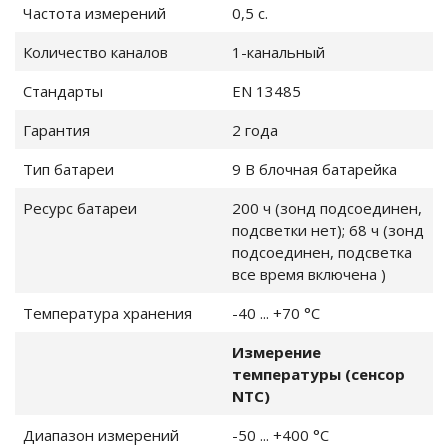
Частота измерений
0,5 с.
Количество каналов
1-канальный
Стандарты
EN 13485
Гарантия
2 года
Тип батареи
9 В блочная батарейка
Ресурс батареи
200 ч (зонд подсоединен,
подсветки нет); 68 ч (зонд
печение
подсоединен, подсветка
все время включена )
Температура хранения
-40 ... +70 °C
ейны
Измерение
температуры (сенсор
NTC)
Диапазон измерений
-50 ... +400 °C