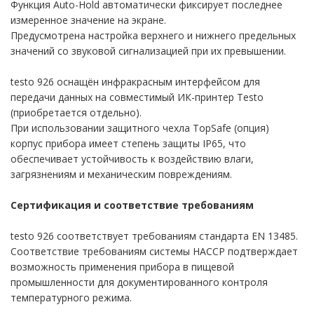
Функция Auto-Hold автоматически фиксирует последнее
измеренное значение на экране.
Предусмотрена настройка верхнего и нижнего предельных
значений со звуковой сигнализацией при их превышении.
е клещи
testo 926 оснащён инфракрасным интерфейсом для
ки
передачи данных на совместимый ИК-принтер Testo
(приобретается отдельно).
ды
При использовании защитного чехла TopSafe (опция)
корпус прибора имеет степень защиты IP65, что
обеспечивает устойчивость к воздействию влаги,
обогреваемой
загрязнениям и механическим повреждениям.
Сертификация и соответствие требованиям
крыльчаткой
testo 926 соответствует требованиям стандарта EN 13485.
Соответствие требованиям системы HACCP подтверждает
возможность применения прибора в пищевой
орта
промышленности для документированного контроля
температурного режима.
 воздуха