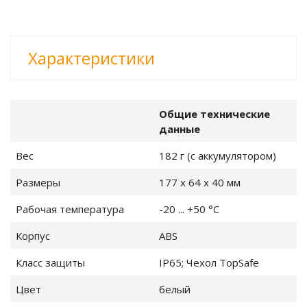
 погружные и
Характеристики
ы поверхностные
Общие технические
данные
Вес
182 г (с аккумулятором)
ры
Размеры
177 x 64 x 40 мм
Рабочая температура
-20 ... +50 °C
Корпус
ABS
Класс защиты
IP65; Чехол TopSafe
и и запчасти
Цвет
белый