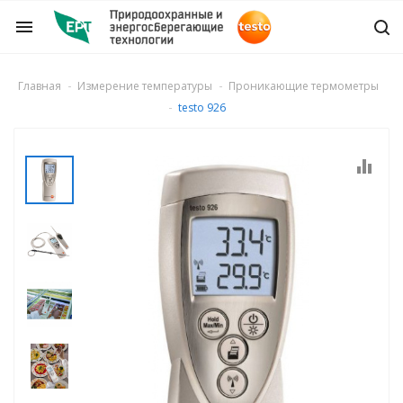
menu
Главная
Измерение температуры
Проникающие термометры
testo 926
ры и детекторы
ля дымовых газов
о числа
газа
ости потока и
го расхода воздуха