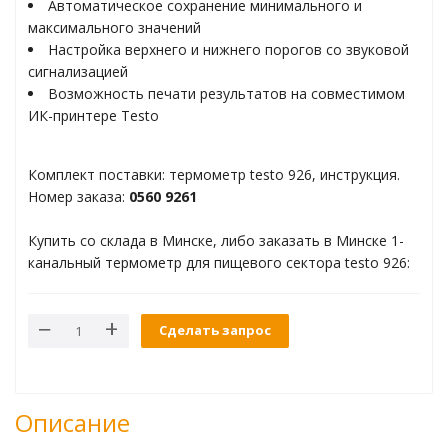
Автоматическое сохранение минимального и
ти материалов
максимального значений
Настройка верхнего и нижнего порогов со звуковой
сигнализацией
Возможность печати результатов на совместимом
ления
ИК-принтере Testo
олютного давления
Комплект поставки: термометр testo 926, инструкция.
Номер заказа:
0560 9261
коллекторы
Купить со склада в Минске, либо заказать в Минске 1-
канальный термометр для пищевого сектора testo 926:
Сделать запрос
ем ВКВ
торинг данных
Описание