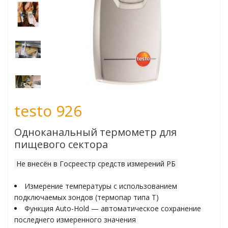
ьчаткой
пературы
огоканальные
testo 926
мометры
Одноканальный термометр для
атуры поверхности
пищевого сектора
туры в различных
Не внесён в Госреестр средств измерений РБ
Измерение температуры с использованием
подключаемых зондов (термопар типа T)
Функция Auto-Hold — автоматическое сохранение
жности
последнего измеренного значения