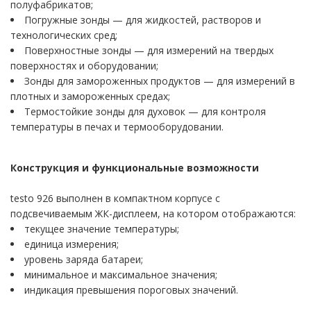
полуфабрикатов;
Погружные зонды — для жидкостей, растворов и
технологических сред;
Поверхностные зонды — для измерений на твердых
ли
поверхностях и оборудовании;
)
Зонды для замороженных продуктов — для измерений в
плотных и замороженных средах;
измерительные
Термостойкие зонды для духовок — для контроля
о давления
температуры в печах и термооборудовании.
измерительные
Конструкция и функциональные возможности
измерительные
testo 926 выполнен в компактном корпусе с
ности
подсвечиваемым ЖК-дисплеем, на котором отображаются:
текущее значение температуры;
оздуха
единица измерения;
уровень заряда батареи;
 измерения
минимальное и максимальное значения;
индикация превышения пороговых значений.
ры