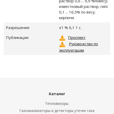
раствоp 0,6 ... 9,9 %повесy;
известковый раствор, гипc
0,1 ... 16,5% по весу;
кирпичи
Разрешение
±1 % 0,1 1 с.
Публикации
Проспект
Руководство по
эксплуатации
печение
ейны
Каталог
Тепловизоры
Газоанализаторы и детекторы утечек газа