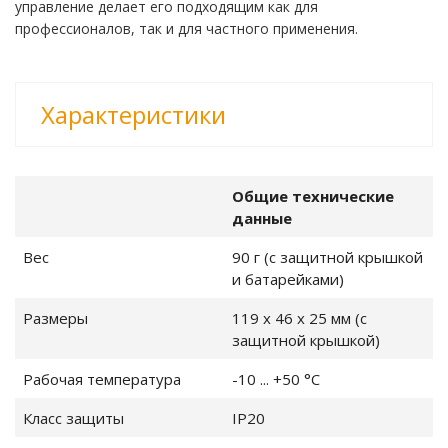
управление делает его подходящим как для
профессионалов, так и для частного применения.
е клещи
Характеристики
ки
ды
Общие технические
данные
обогреваемой
Вес
90 г (с защитной крышкой
и батарейками)
крыльчаткой
Размеры
119 x 46 x 25 мм (с
защитной крышкой)
Рабочая температура
-10 ... +50 °C
орта
Класс защиты
IP20
 воздуха