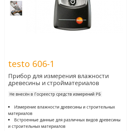
ьчаткой
пературы
огоканальные
testo 606-1
мометры
Прибор для измерения влажности
атуры поверхности
древесины и стройматериалов
туры в различных
Не внесён в Госреестр средств измерений РБ
Измерение влажности древесины и строительных
материалов
Встроенные данные для различных видов древесины
жности
и строительных материалов