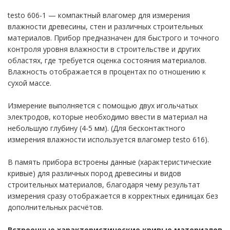
ры и влажности
testo 606-1 — компактный влагомер для измерения
влажности древесины, стен и различных строительных
ённости и УФ
материалов. Прибор предназначен для быстрого и точного
контроля уровня влажности в строительстве и других
областях, где требуется оценка состояния материалов.
еры для
Влажность отображается в процентах по отношению к
сухой массе.
одной передачей
Измерение выполняется с помощью двух игольчатых
электродов, которые необходимо ввести в материал на
рта
небольшую глубину (4-5 мм). (Для бесконтактного
 уровень шума,
измерения влажности используется влагомер testo 616).
В память прибора встроены данные (характеристические
кривые) для различных пород древесины и видов
строительных материалов, благодаря чему результат
измерения сразу отображается в корректных единицах без
2
дополнительных расчётов.
оскопы
Встроенные характеристические кривые материалов