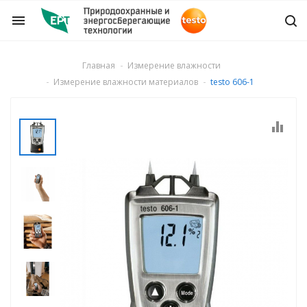
menu
Главная
Измерение влажности
Измерение влажности материалов
testo 606-1
ры и детекторы
ля дымовых газов
о числа
газа
ости потока и
го расхода воздуха