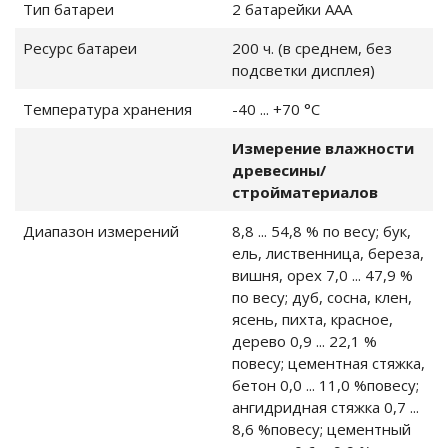
Тип батареи
2 батарейки ААА
 погружные и
Ресурс батареи
200 ч. (в среднем, без
подсветки дисплея)
ы поверхностные
Температура хранения
-40 ... +70 °C
Измерение влажности
древесины/
стройматериалов
Диапазон измерений
8,8 ... 54,8 % по весy; бук,
ры
ель, лиственница, береза,
вишня, opex 7,0 ... 47,9 %
пo вecy; дуб, сосна, клен,
ясень, пихта, красноe,
деревo 0,9 ... 22,1 %
повесy; цементная стяжка,
бетон 0,0 ... 11,0 %повесy;
и и запчасти
ангидридная стяжка 0,7 ...
8,6 %повесy; цементный