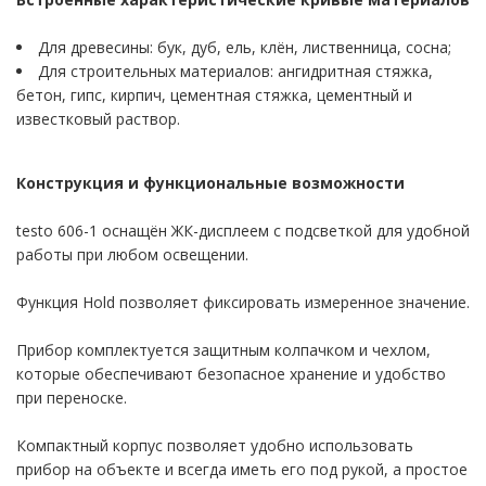
Для древесины: бук, дуб, ель, клён, лиственница, сосна;
Для строительных материалов: ангидритная стяжка,
ли
бетон, гипс, кирпич, цементная стяжка, цементный и
)
известковый раствор.
измерительные
о давления
Конструкция и функциональные возможности
измерительные
testo 606-1 оснащён ЖК-дисплеем с подсветкой для удобной
работы при любом освещении.
измерительные
Функция Hold позволяет фиксировать измеренное значение.
ности
Прибор комплектуется защитным колпачком и чехлом,
оздуха
которые обеспечивают безопасное хранение и удобство
при переноске.
 измерения
Компактный корпус позволяет удобно использовать
прибор на объекте и всегда иметь его под рукой, а простое
ры