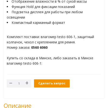
Отображение влажности в % от сухой массы
ти материалов
Функция Hold для фиксации показаний
Подсветка дисплея для работы при любом
освещении
Компактный карманный формат
ления
Комплект поставки: влагомер testo 606-1, защитный
олютного давления
колпачок, чехол с креплением для ремня.
Номер заказа:
0560 6060
коллекторы
Купить со склада в Минске, либо заказать в Минске
влагомер testo 606-1:
Сделать запрос
ем ВКВ
торинг данных
Описание