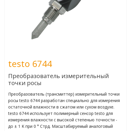
ьчаткой
пературы
огоканальные
testo 6744
мометры
Преобразователь измерительный
атуры поверхности
точки росы
туры в различных
Преобразователь (трансмиттер) измерительный точки
росы testo 6744 разработан специально для измерения
остаточной влажности в сжатом или сухом воздухе.
testo 6744 использует полимерный сенсор testo для
измерения влажности с высокой степенью точности -
жности
до ± 1 K при 0 ° Cтрд. Масштабируемый аналоговый