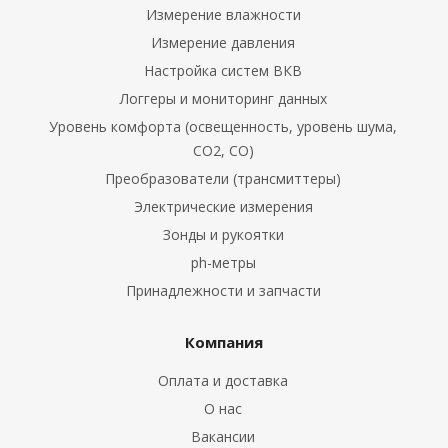
Измерение влажности
 погружные и
Измерение давления
Настройка систем ВКВ
Логгеры и мониторинг данных
ы поверхностные
Уровень комфорта (освещенность, уровень шума,
CO2, CO)
Преобразователи (трансмиттеры)
Электрические измерения
Зонды и рукоятки
ры
ph-метры
Принадлежности и запчасти
Компания
Оплата и доставка
и и запчасти
О нас
Вакансии