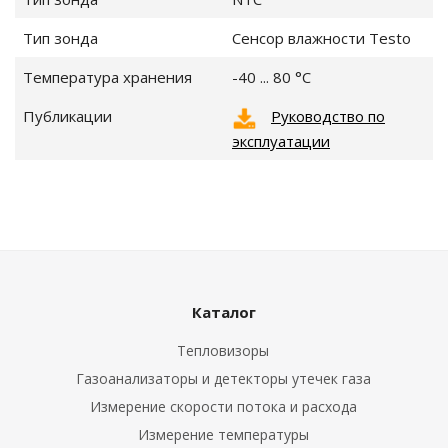
Тип зонда
Сенсор влажности Testo
Температура хранения
-40 ... 80 °C
е клещи
Публикации
Руководство по
ки
эксплуатации
ды
обогреваемой
крыльчаткой
Каталог
Тепловизоры
Газоанализаторы и детекторы утечек газа
орта
Измерение скорости потока и расхода
Измерение температуры
 воздуха