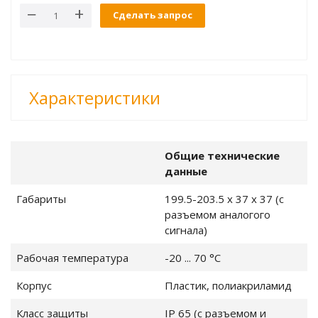
ры и влажности
Сделать запрос
ённости и УФ
еры для
Характеристики
одной передачей
Общие технические
данные
рта
 уровень шума,
Габариты
199.5-203.5 x 37 x 37 (с
разъемом аналогого
сигнала)
Рабочая температура
-20 ... 70 °C
2
Корпус
Пластик, полиакриламид
оскопы
Класс защиты
IP 65 (с разъемом и