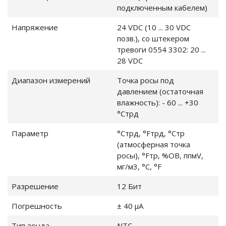
подключенным кабелем)
Напряжение
24 VDC (10 ... 30 VDC
позв.), со штекером
ли
)
тревоги 0554 3302: 20 ...
28 VDC
измерительные
Диапазон измерений
Точка росы под
о давления
давлением (остаточная
влажность): - 60 ... +30
измерительные
°Cтрд
Параметр
°Cтрд, °Fтрд, °Cтр
измерительные
(атмосферная точка
ности
росы), °Fтр, %ОВ, ппмV,
мг/м3, °C, °F
оздуха
Разрешение
12 Бит
 измерения
Погрешность
± 40 μA
ры
Тип зонда
NTC