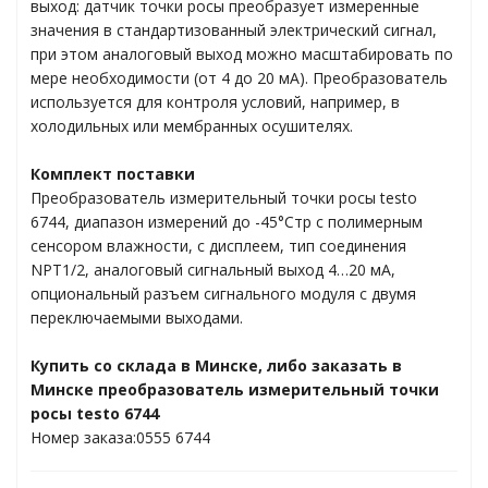
выход: датчик точки росы преобразует измеренные
ти материалов
значения в стандартизованный электрический сигнал,
при этом аналоговый выход можно масштабировать по
мере необходимости (от 4 до 20 мА). Преобразователь
используется для контроля условий, например, в
ления
холодильных или мембранных осушителях.
Комплект поставки
олютного давления
Преобразователь измерительный точки росы testo
6744, диапазон измерений до -45°Cтр с полимерным
коллекторы
сенсором влажности, с дисплеем, тип соединения
NPT1/2, аналоговый сигнальный выход 4…20 мА,
опциональный разъем сигнального модуля с двумя
переключаемыми выходами.
Купить со склада в Минске, либо заказать в
ем ВКВ
Минске преобразователь измерительный точки
росы testo 6744
Номер заказа:0555 6744
торинг данных