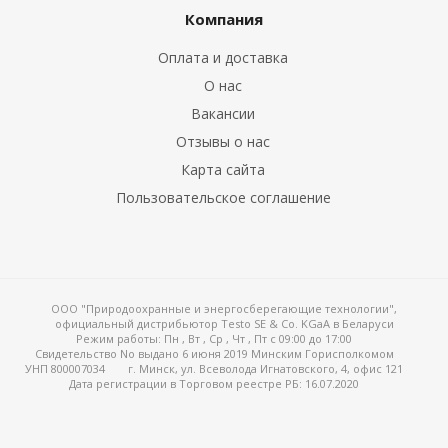
Компания
Оплата и доставка
О нас
е клещи
Вакансии
ки
Отзывы о нас
Карта сайта
ды
Пользовательское соглашение
обогреваемой
крыльчаткой
ООО "Природоохранные и энергосберегающие технологии",
официальный дистрибьютор Testo SE & Co. KGaA в Беларуси
Режим работы:
Пн , Вт , Ср , Чт , Пт c 09:00 до 17:00
Свидетельство No выдано 6 июня 2019 Минским Горисполкомом
УНП 800007034
г. Минск, ул. Всеволода Игнатовского, 4, офис 121
Дата регистрации в Торговом реестре РБ: 16.07.2020
орта
 воздуха