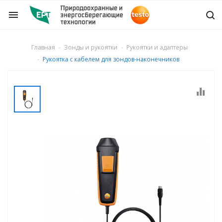
menu
Главная
Зонды и рукоятки
Рукоятки и адаптеры
Рукоятка с кабелем для зондов-наконечников
ры и детекторы
ля дымовых газов
о числа
газа
ости потока и
го расхода воздуха