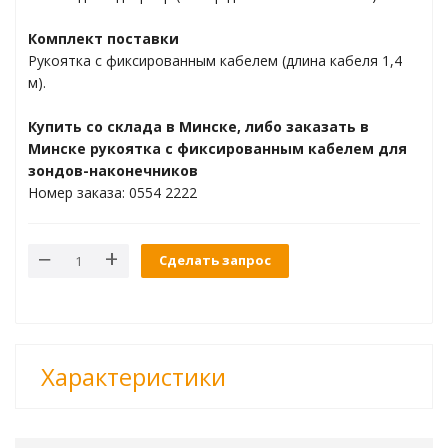
ти материалов
Комплект поставки
Рукоятка с фиксированным кабелем (длина кабеля 1,4
м).
ления
Купить со склада в Минске, либо заказать в
Минске рукоятка с фиксированным кабелем для
олютного давления
зондов-наконечников
Номер заказа: 0554 2222
коллекторы
Сделать запрос
ем ВКВ
Характеристики
торинг данных