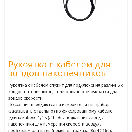
ьчаткой
пературы
огоканальные
Рукоятка с кабелем для
мометры
зондов-наконечников
атуры поверхности
Рукоятка с кабелем служит для подключения различных
туры в различных
зондов-наконечников, телескопической рукоятки для
зондов скорости.
Показания передаются на измерительный прибор
(заказывать отдельно) по фиксированному кабелю
(длина кабеля 1,4 м). Чтобы подключить зонды-
жности
наконечники для измерения скорости воздуха
необходим адапртер (номер для заказа 0554 2160).