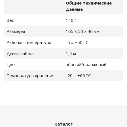
ры и влажности
Общие технические
данные
ённости и УФ
Вес
140 г
Размеры
165 x 50 x 40 мм
еры для
Рабочая температура
-5 ... +50 °C
одной передачей
Длина кабеля
1,4 м
Цвет
чёрный/оранжевый
рта
Температура хранения
-20 ... +60 °C
 уровень шума,
2
оскопы
Каталог