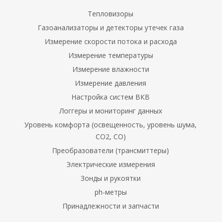
Тепловизоры
Газоанализаторы и детекторы утечек газа
ли
Измерение скорости потока и расхода
)
Измерение температуры
Измерение влажности
измерительные
о давления
Измерение давления
Настройка систем ВКВ
измерительные
Логгеры и мониторинг данных
Уровень комфорта (освещенность, уровень шума,
CO2, CO)
измерительные
ности
Преобразователи (трансмиттеры)
Электрические измерения
оздуха
Зонды и рукоятки
ph-метры
 измерения
Принадлежности и запчасти
ры