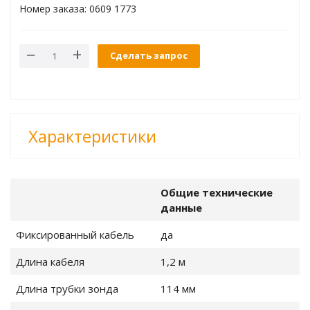
Номер заказа: 0609 1773
ти материалов
Сделать запрос
ления
олютного давления
Характеристики
коллекторы
Общие технические
данные
Фиксированный кабель
да
ем ВКВ
Длина кабеля
1,2 м
торинг данных
Длина трубки зонда
114 мм