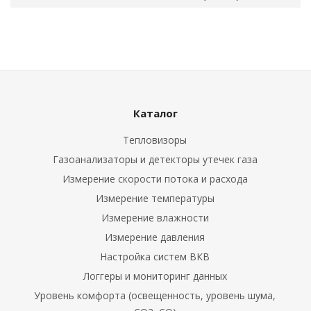
ли
)
измерительные
о давления
Каталог
Тепловизоры
измерительные
Газоанализаторы и детекторы утечек газа
Измерение скорости потока и расхода
измерительные
Измерение температуры
ности
Измерение влажности
Измерение давления
оздуха
Настройка систем ВКВ
 измерения
Логгеры и мониторинг данных
Уровень комфорта (освещенность, уровень шума,
ры