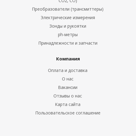
CO2, CO)
Преобразователи (трансмиттеры)
Электрические измерения
Зонды и рукоятки
е клещи
ph-метры
ки
Принадлежности и запчасти
ды
Компания
обогреваемой
Оплата и доставка
О нас
Вакансии
крыльчаткой
Отзывы о нас
Карта сайта
Пользовательское соглашение
орта
 Воздуха