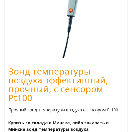
ьчаткой
пературы
огоканальные
мометры
Зонд температуры
атуры поверхности
воздуха эффективный,
прочный, с сенсором
туры в различных
Pt100
Прочный зонд температуры воздуха с сенсором Pt100.
Купить со склада в Минске, либо заказать в
жности
Минске зонд температуры воздуха