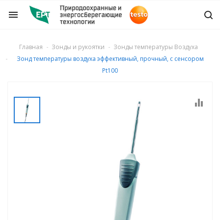
menu
Главная
Зонды и рукоятки
Зонды температуры Воздуха
Зонд температуры воздуха эффективный, прочный, с сенсором
ры и детекторы
Pt100
ля дымовых газов
о числа
газа
ости потока и
го расхода воздуха