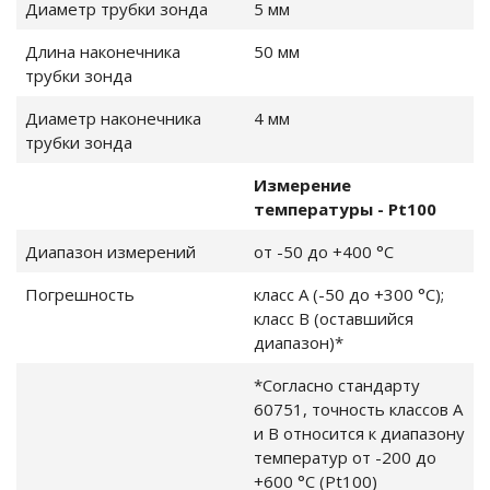
ры и влажности
Диаметр трубки зонда
5 мм
Длина наконечника
50 мм
ённости и УФ
трубки зонда
Диаметр наконечника
4 мм
еры для
трубки зонда
Измерение
одной передачей
температуры - Pt100
Диапазон измерений
от -50 до +400 °C
рта
 уровень шума,
Погрешность
класс А (-50 до +300 °C);
класс B (оставшийся
диапазон)*
*Согласно стандарту
60751, точность классов A
2
и B относится к диапазону
температур от -200 до
оскопы
+600 °C (Pt100)